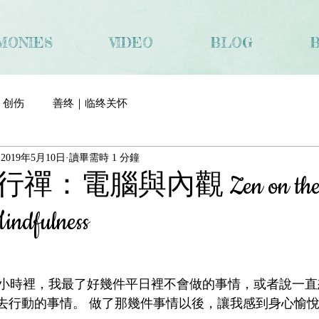
MONIES
VIDEO
BLOG
创伤
善终｜临终关怀
2019年5月10日
讀畢需時 1 分鐘
電腦與內觀 Zen on the Fli
indfulness
小時裡，我最了好幾件平日裡不會做的事情，或者說一直
有去行動的事情。 做了那幾件事情以後，讓我感到身心愉