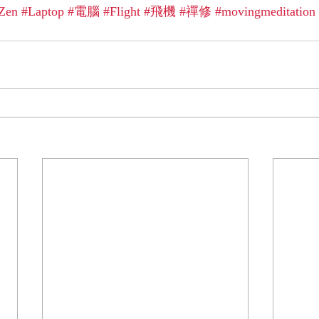
Zen
#Laptop
#電腦
#Flight
#飛機
#禪修
#movingmeditation