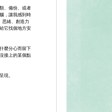
類、備份、或者
腦，讓我感到時
、思緒、創造力
給它找個地方安
什麼分心而留下
沒接上的某個點
呈現。 