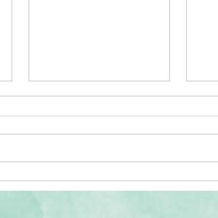
月嫂虐婴——因为她也曾被如此
学长学
对待｜代际创伤与虐待的传承
治疗
动！