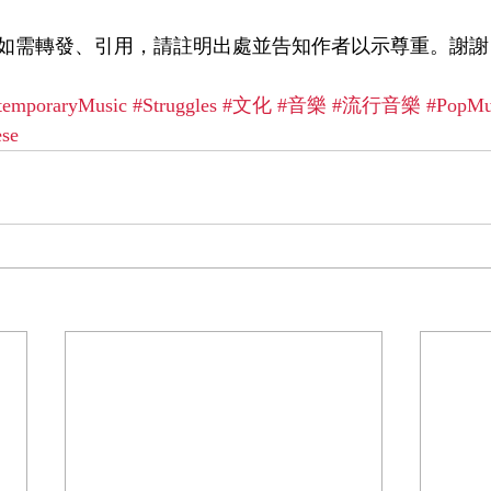
如需轉發、引用，請註明出處並告知作者以示尊重。謝謝
temporaryMusic
#Struggles
#文化
#音樂
#流行音樂
#PopMu
ese