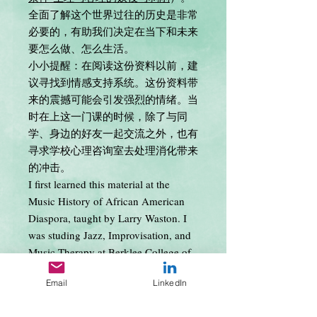
全面了解这个世界过往的历史是非常
必要的，有助我们决定在当下和未来
要怎么做、怎么生活。
小小提醒：在阅读这份资料以前，建
议寻找到情感支持系统。这份资料带
来的震撼可能会引发强烈的情绪。当
时在上这一门课的时候，除了与同
学、身边的好友一起交流之外，也有
寻求学校心理咨询室去处理消化带来
的冲击。
I first learned this material at the
Music History of African American
Diaspora, taught by Larry Waston. I
was studing Jazz, Improvisation, and
Music Therapy at Berklee College of
Music. There were about 20 students
Email
LinkedIn
in the class, from around the world. I
feel more people need to learn about