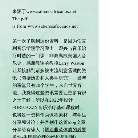
来源于www.saberesafricanos.net
The pdf
is from www.saberesafricanos.net
第一次了解到这份资料，是因为伯克
利音乐学院学习爵士、即兴与音乐治
疗时选的一门课：非裔离散美国人音
乐史，感谢教课的教授Larry Waston
让我接触到诸多被主流刻意雪藏的资
讯（包括历史和人类学研究）。当年
的课堂只有20个学生，来自世界各
地。我觉得这些资讯需要让更多有识
之士了解，所以在2022年设计
FOREJAZZX音乐治疗基础课程时，
也将这一资料作为课程素材，与学生
分享和讨论；并且创作这篇blog文章
分享给有缘人（
塑造韭菜体质的必要
条件-生理与心理的奴役与剥削
）。